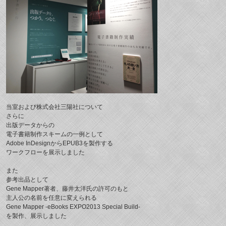
当室
および
株式会社三陽社
について
さらに
出版データからの
電子書籍制作スキームの一例として
Adobe InDesignからEPUB3を製作する
ワークフロー
を展示しました
また
参考出品として
Gene Mapper
著者、藤井太洋氏の許可のもと
主人公の名前を任意に変えられる
Gene Mapper -eBooks EXPO2013 Special Build-
を製作、展示しました